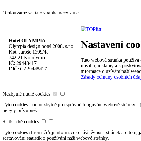
Omlouváme se, tato stránka neexistuje.
Hotel OLYMPIA
Nastavení coo
Olympia design hotel 2008, s.r.o.
Kpt. Jaroše 1399/4a
742 21 Kopřivnice
Tato webová stránka používá c
IČ: 29448417
obsahu, reklamy a k poskytová
DIČ: CZ29448417
informace o užívání naší webo
Zásady ochrany osobních úda
Nezbytně nutné cookies
Tyto cookies jsou nezbytné pro správné fungování webové stránky a je
nebyly přístupné.
Statistické cookies
Tyto cookies shromažďují informace o návštěvnosti stránek a o tom,
sestavování statistik o používání naší webové stránky.