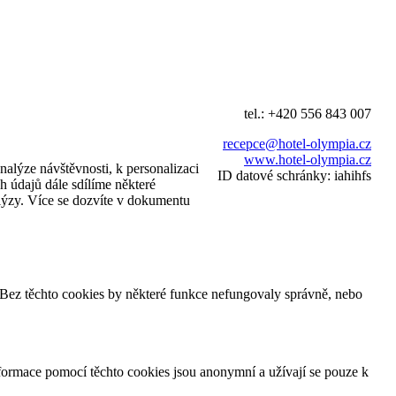
tel.: +420 556 843 007
recepce@hotel-olympia.cz
www.hotel-olympia.cz
alýze návštěvnosti, k personalizaci
ID datové schránky: iahihfs
h údajů dále sdílíme některé
alýzy. Více se dozvíte v dokumentu
. Bez těchto cookies by některé funkce nefungovaly správně, nebo
ormace pomocí těchto cookies jsou anonymní a užívají se pouze k