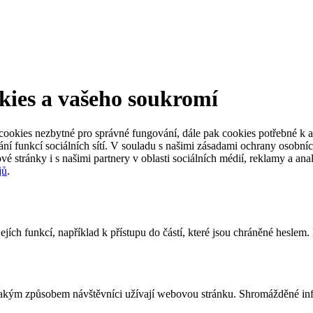
kies a vašeho soukromí
ookies nezbytné pro správné fungování, dále pak cookies potřebné k an
ní funkcí sociálních sítí. V souladu s našimi zásadami ochrany osobníc
vé stránky i s našimi partnery v oblasti sociálních médií, reklamy a an
jů
.
jích funkcí, například k přístupu do částí, které jsou chráněné heslem
 jakým způsobem návštěvníci užívají webovou stránku. Shromážděné inf