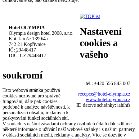
Omlouváme se, tato stránka neexistuje.
Hotel OLYMPIA
Nastavení
Olympia design hotel 2008, s.r.o.
Kpt. Jaroše 1399/4a
cookies a
742 21 Kopřivnice
IČ: 29448417
vašeho
DIČ: CZ29448417
soukromí
tel.: +420 556 843 007
Tato webová stránka používá
recepce@hotel-olympia.cz
cookies nezbytné pro správné
www.hotel-olympia.cz
fungování, dále pak cookies
ID datové schránky: iahihfs
potřebné k analýze návštěvnosti, k
personalizaci obsahu, reklamy a k
poskytování funkcí sociálních sítí.
V souladu s našimi zásadami ochrany osobních údajů dále sdílíme
některé informace o užívání naší webové stránky i s našimi partnery
v oblasti sociálních médií, reklamy a analýzy. Více se dozvíte v