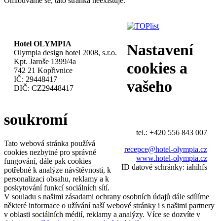
Omlouváme se, tato stránka neexistuje.
Hotel OLYMPIA
Nastavení
Olympia design hotel 2008, s.r.o.
Kpt. Jaroše 1399/4a
cookies a
742 21 Kopřivnice
IČ: 29448417
vašeho
DIČ: CZ29448417
soukromí
tel.: +420 556 843 007
Tato webová stránka používá
recepce@hotel-olympia.cz
cookies nezbytné pro správné
www.hotel-olympia.cz
fungování, dále pak cookies
ID datové schránky: iahihfs
potřebné k analýze návštěvnosti, k
personalizaci obsahu, reklamy a k
poskytování funkcí sociálních sítí.
V souladu s našimi zásadami ochrany osobních údajů dále sdílíme
některé informace o užívání naší webové stránky i s našimi partnery
v oblasti sociálních médií, reklamy a analýzy. Více se dozvíte v