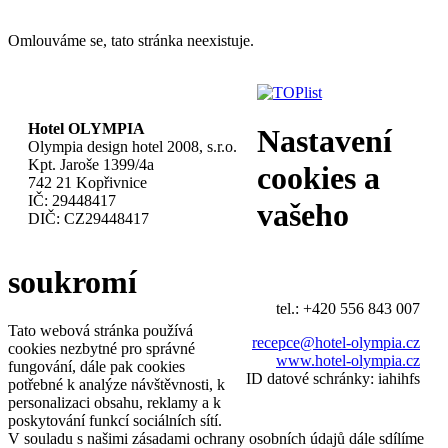
Omlouváme se, tato stránka neexistuje.
Hotel OLYMPIA
Nastavení
Olympia design hotel 2008, s.r.o.
Kpt. Jaroše 1399/4a
cookies a
742 21 Kopřivnice
IČ: 29448417
vašeho
DIČ: CZ29448417
soukromí
tel.: +420 556 843 007
Tato webová stránka používá
recepce@hotel-olympia.cz
cookies nezbytné pro správné
www.hotel-olympia.cz
fungování, dále pak cookies
ID datové schránky: iahihfs
potřebné k analýze návštěvnosti, k
personalizaci obsahu, reklamy a k
poskytování funkcí sociálních sítí.
V souladu s našimi zásadami ochrany osobních údajů dále sdílíme