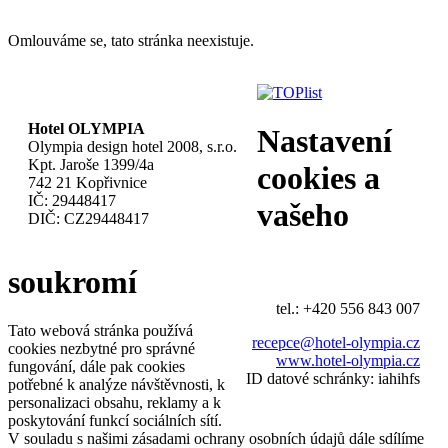
Omlouváme se, tato stránka neexistuje.
Hotel OLYMPIA
Nastavení
Olympia design hotel 2008, s.r.o.
Kpt. Jaroše 1399/4a
cookies a
742 21 Kopřivnice
IČ: 29448417
vašeho
DIČ: CZ29448417
soukromí
tel.: +420 556 843 007
Tato webová stránka používá
recepce@hotel-olympia.cz
cookies nezbytné pro správné
www.hotel-olympia.cz
fungování, dále pak cookies
ID datové schránky: iahihfs
potřebné k analýze návštěvnosti, k
personalizaci obsahu, reklamy a k
poskytování funkcí sociálních sítí.
V souladu s našimi zásadami ochrany osobních údajů dále sdílíme