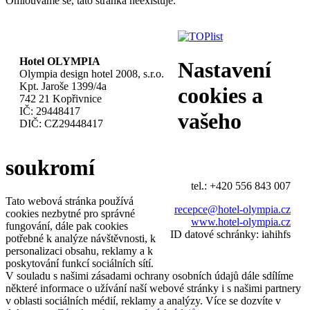
Omlouváme se, tato stránka neexistuje.
Hotel OLYMPIA
Nastavení
Olympia design hotel 2008, s.r.o.
Kpt. Jaroše 1399/4a
cookies a
742 21 Kopřivnice
IČ: 29448417
vašeho
DIČ: CZ29448417
soukromí
tel.: +420 556 843 007
Tato webová stránka používá
recepce@hotel-olympia.cz
cookies nezbytné pro správné
www.hotel-olympia.cz
fungování, dále pak cookies
ID datové schránky: iahihfs
potřebné k analýze návštěvnosti, k
personalizaci obsahu, reklamy a k
poskytování funkcí sociálních sítí.
V souladu s našimi zásadami ochrany osobních údajů dále sdílíme
některé informace o užívání naší webové stránky i s našimi partnery
v oblasti sociálních médií, reklamy a analýzy. Více se dozvíte v