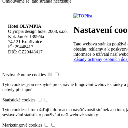
Omlouváme se, tato stránka neexistuje.
Hotel OLYMPIA
Nastavení coo
Olympia design hotel 2008, s.r.o.
Kpt. Jaroše 1399/4a
742 21 Kopřivnice
Tato webová stránka používá c
IČ: 29448417
obsahu, reklamy a k poskytová
DIČ: CZ29448417
informace o užívání naší webo
Zásady ochrany osobních úda
Nezbytně nutné cookies
Tyto cookies jsou nezbytné pro správné fungování webové stránky a je
nebyly přístupné.
Statistické cookies
Tyto cookies shromažďují informace o návštěvnosti stránek a o tom,
sestavování statistik o používání naší webové stránky.
Marketingové cookies