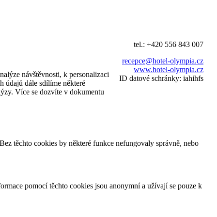
tel.: +420 556 843 007
recepce@hotel-olympia.cz
www.hotel-olympia.cz
alýze návštěvnosti, k personalizaci
ID datové schránky: iahihfs
h údajů dále sdílíme některé
alýzy. Více se dozvíte v dokumentu
. Bez těchto cookies by některé funkce nefungovaly správně, nebo
ormace pomocí těchto cookies jsou anonymní a užívají se pouze k