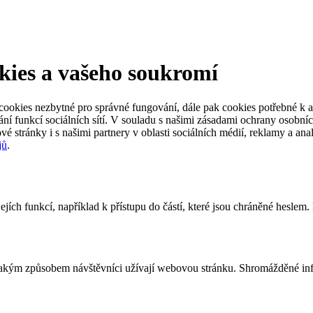
kies a vašeho soukromí
ookies nezbytné pro správné fungování, dále pak cookies potřebné k an
ní funkcí sociálních sítí. V souladu s našimi zásadami ochrany osobníc
vé stránky i s našimi partnery v oblasti sociálních médií, reklamy a an
jů
.
jích funkcí, například k přístupu do částí, které jsou chráněné heslem
 jakým způsobem návštěvníci užívají webovou stránku. Shromážděné inf